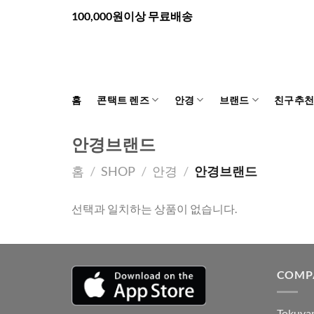
Skip
100,000원이상 무료배송
to
content
홈
콘택트 렌즈
안경
브랜드
친구추
안경브랜드
홈
/
SHOP
/
안경
/
안경브랜드
선택과 일치하는 상품이 없습니다.
COMP
Tokuyam