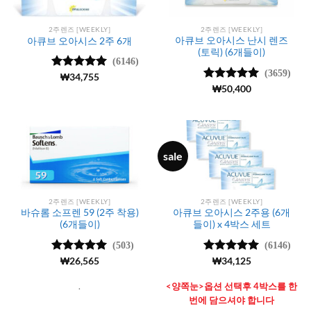
2주렌즈 [WEEKLY]
2주렌즈 [WEEKLY]
아큐브 오아시스 난시 렌즈
아큐브 오아시스 2주 6개
(토릭) (6개들이)
(6146)
(3659)
5 중에서
₩
34,755
4.99
로 평
5 중에서
₩
50,400
가됨
4.98
로 평
가됨
sale
2주렌즈 [WEEKLY]
2주렌즈 [WEEKLY]
바슈롬 소프렌 59 (2주 착용)
아큐브 오아시스 2주용 (6개
(6개들이)
들이) x 4박스 세트
(503)
(6146)
5 중에서
₩
26,565
5 중에서
₩
34,125
4.98
로 평
4.99
로 평
가됨
가됨
.
<양쪽눈>옵션 선택후 4박스를 한
번에 담으셔야 합니다