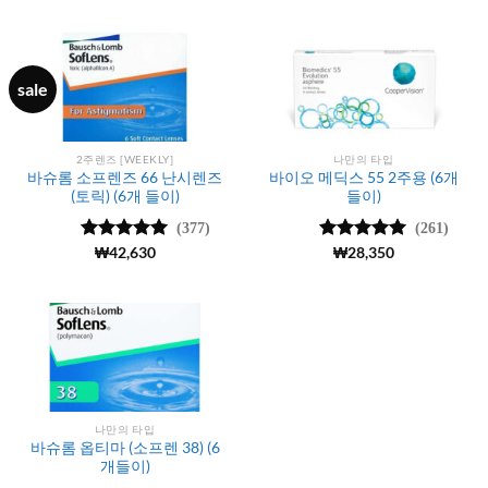
sale
2주렌즈 [WEEKLY]
나만의 타입
바슈롬 소프렌즈 66 난시렌즈
바이오 메딕스 55 2주용 (6개
(토릭) (6개 들이)
들이)
(377)
(261)
5 중에서
₩
42,630
5 중에서
₩
28,350
4.96
로 평
4.98
로 평
가됨
가됨
나만의 타입
바슈롬 옵티마 (소프렌 38) (6
개들이)