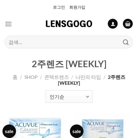
Skip
로그인
회원가입
to
content
검
색:
2주렌즈 [WEEKLY]
홈
/
SHOP
/
콘택트렌즈
/
나만의 타입
/
2주렌즈
[WEEKLY]
sale
sale