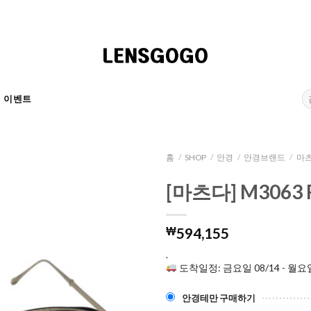
검
이벤트
색:
홈
/
SHOP
/
안경
/
안경브랜드
/
마츠
[마츠다] M3063 
₩
594,155
.
도착일정: 금요일 08/14 - 월요일
안경테만 구매하기