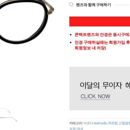
렌즈와 함께 구매하기
콘택트렌즈와 안경은 동시구매가
안경 구매하실때는 회원가입 후
회원정보 내 저장)
카테고리:
마츠다 matsuda
,
계란형
,
긴얼굴
모양
,
여성