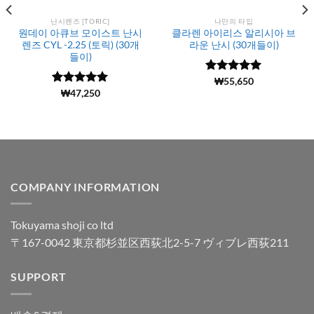
난시렌즈 [TORIC]
나만의 타입
원데이 아큐브 모이스트 난시
클라렌 아이리스 알리시아 브
렌즈 CYL -2.25 (토릭) (30개
라운 난시 (30개들이)
들이)
5 중에서
(188)
₩
55,650
4.99
로 평
5 중에서
(726)
₩
47,250
가됨
4.98
로 평
가됨
COMPANY INFORMATION
Tokuyama shoji co ltd
〒167-0042 東京都杉並区西荻北2-5-7 ヴィブレ西荻211
SUPPORT