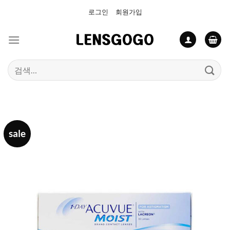
Skip
로그인
회원가입
to
content
검
색:
sale