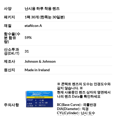
사양
난시용 하루 착용 렌즈
패키지
1팩 30개 (한쪽눈 30일분)
재질
etafilcon A
함수율(수
59%
분 함유
량)
산소투과
31
성(DK/T)
제조사
Johnson & Johnson
원산지
Made in Ireland
※ 콘택트 렌즈의 도수는 안경도수와
같지 않습니다. ※
현재 사용중인 렌즈 상자의 옆면에서
나의 렌즈 Data를 확인하세요
주의사항
BC
(Base Curve)
: 곡률반경
DIA
(Diameter) :
직경
CYL
(Cylinder)
: 난시 도수