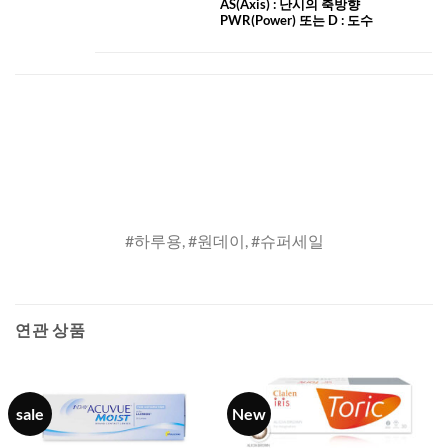
AS
(Axis)
: 난시의 축방향
PWR(Power) 또는 D : 도수
#하루용, #원데이, #슈퍼세일
연관 상품
sale
New