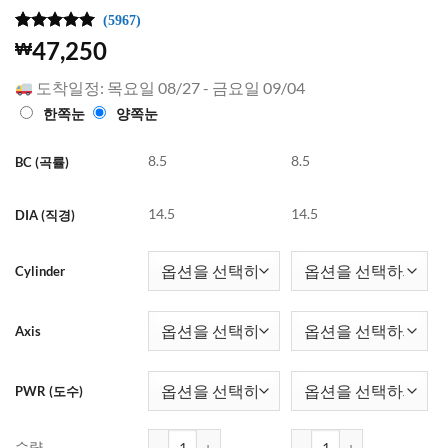
(5967)
4.99
5967
개의
47,250
₩
고객 평가
를 기준으
도착일정: 목요일 08/27 - 금요일 09/04
로 5점 만
점에
점으
한쪽눈
양쪽눈
로 평가됨
8.5
8.5
BC (곡률)
14.5
14.5
DIA (직경)
Cylinder
Axis
PWR (도수)
원데이 아큐브 모이스트 난시 렌즈 (토릭) (30개 들이)
원데이 아큐브 모이스트 난시 
수량