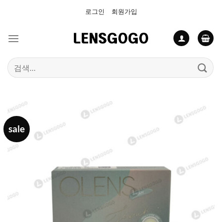
Skip
로그인
회원가입
to
content
검
색:
sale