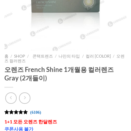
홈
/
SHOP
/
콘택트렌즈
/
나만의 타입
/
컬러 [COLOR]
/
오렌
즈 컬러렌즈
오렌즈 French Shine 1개월용 컬러렌즈
Gray (2개들이)
(6106)
4.99
6106
개의
1+1 모든 오렌즈 한달렌즈
고객 평가
를 기준으
쿠폰사용 불가