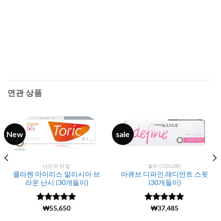
연관 상품
New
sale
나만의 타입
컬러 [COLOR]
클라렌 아이리스 알리시아 브
아큐브 디파인 래디언트 스윗
라운 난시 (30개들이)
(30개들이)
5 중에서
(188)
₩
55,650
5 중에서
(6107)
₩
37,485
4.99
로 평
4.99
로 평