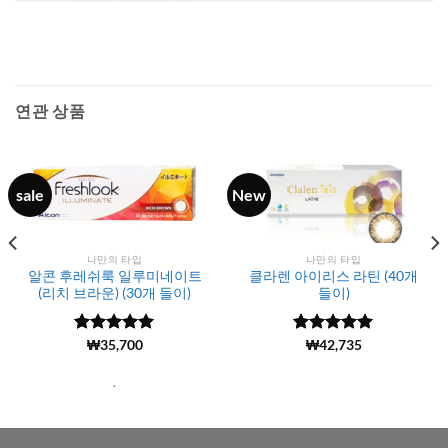
연관 상품
sale
New
나만의 타입
나만의 타입
알콘 후레쉬룩 일루미네이트
클라렌 아이리스 라틴 (40개
(리치 브라운) (30개 들이)
들이)
5 중에서
(1919)
₩
35,700
5 중에서
(150)
₩
42,735
5
4.99
로 평
로 평가됨
가됨
.