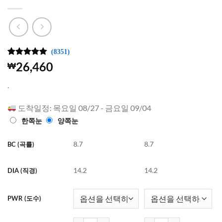
(8351)
4.99
8351
개의
26,460
₩
고객 평가
를 기준으
.
로 5점 만
점에
점으
로 평가됨
도착일정: 목요일 08/27 - 금요일 09/04
한쪽눈
양쪽눈
8.7
8.7
BC (곡률)
14.2
14.2
DIA (직경)
PWR (도수)
하파크리스틴 One&Only Kristin 원데이 컬러렌즈 Br
하파크리스틴 One&Only Kr