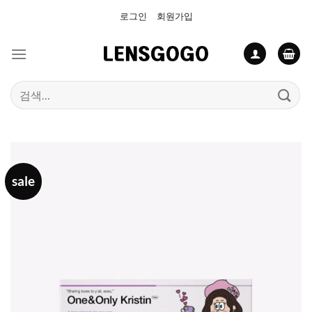
Skip
로그인
회원가입
to
content
검
색:
sale