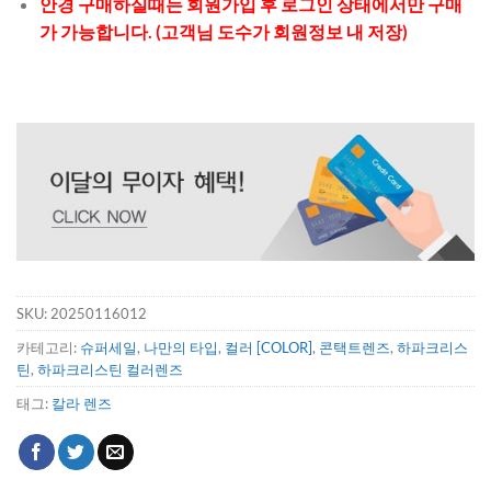
안경 구매하실때는 회원가입 후 로그인 상태에서만 구매
가 가능합니다. (고객님 도수가 회원정보 내 저장)
SKU:
20250116012
카테고리:
슈퍼세일
,
나만의 타입
,
컬러 [COLOR]
,
콘택트렌즈
,
하파크리스
틴
,
하파크리스틴 컬러렌즈
태그:
칼라 렌즈