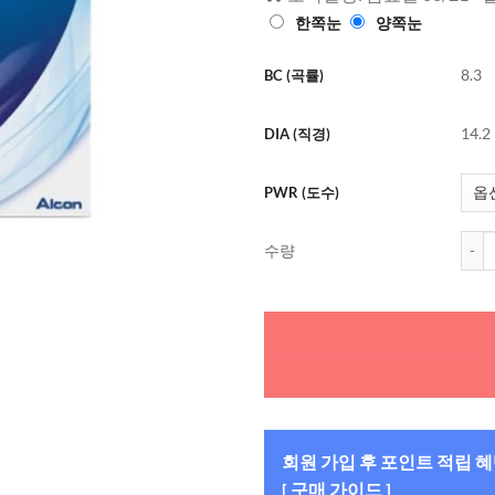
한쪽눈
양쪽눈
8.3
BC (곡률)
14.2
DIA (직경)
PWR (도수)
알콘 
수량
회원 가입 후 포인트 적립 
[ 구매 가이드 ]