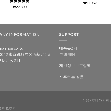
5 중에서
(50)
₩
110,985
5
로 평가됨
5 중에서
(2998)
₩
27,300
4.98
로 평
.
가됨
ANY INFORMATION
SUPPORT
a shoji co ltd
배송&결제
-0042 東京都杉並区西荻北2-5-
고객센터
ブレ西荻211
개인정보보호정책
자주하는 질문
이용약관
|
개인정
즈 렌즈추천