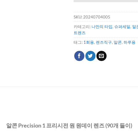
SKU:
20240704005
카테고리:
나만의 타입
,
슈퍼세일
,
알
트렌즈
태그:
1회용
,
렌즈직구
,
알콘
,
하루용
알콘 Precision 1 프리시전 원 원데이 렌즈 (90개 들이)