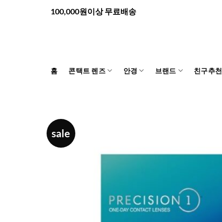
Skip
100,000원이상 무료배송
to
content
홈
콘택트 렌즈
안경
브랜드
친구추
sale