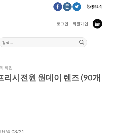
로그인
회원가입
검
색:
의 타입
 1 프리시전원 원데이 렌즈 (90개
월요일 08/31