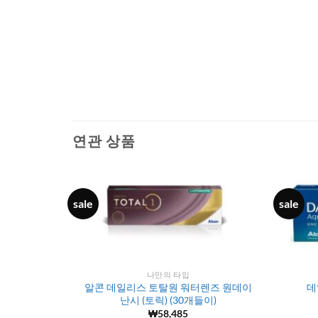
연관 상품
sale
sale
나만의 타입
원 원데이 렌즈
알콘 데일리스 토탈원 워터렌즈 원데이
데
난시 (토릭) (30개들이)
₩
58,485