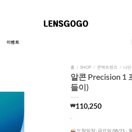
천
이벤트
홈
/
SHOP
/
콘택트렌즈
/
나만
알콘 Precision
들이)
110,250
₩
.
도착일정: 금요일 08/21 - 