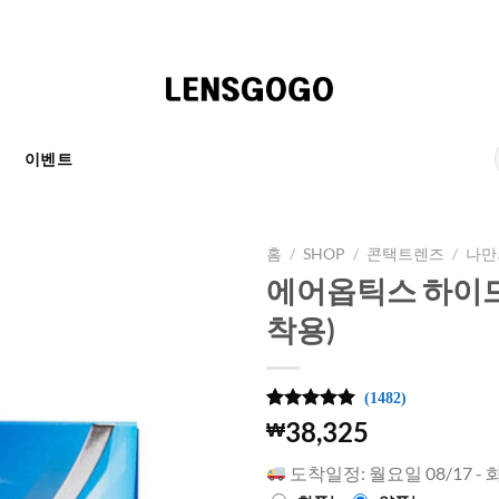
천
이벤트
홈
/
SHOP
/
콘택트렌즈
/
나만
에어옵틱스 하이드
착용)
(1482)
4.97
1482
개의
38,325
₩
고객 평가
를 기준으
도착일정: 월요일 08/17 - 
로 5점 만
점에
점으