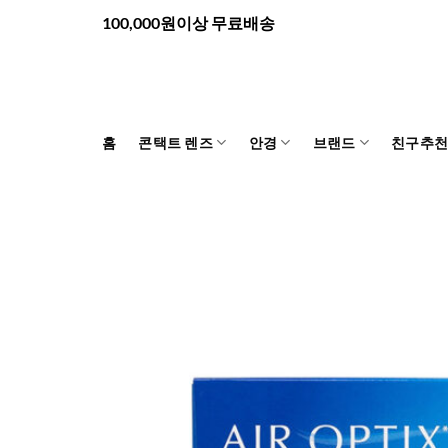
Skip
100,000원이상 무료배송
to
content
홈
콘택트 렌즈
안경
브랜드
친구추