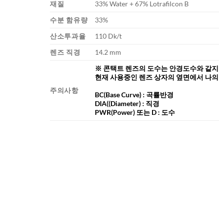
재질
33% Water + 67% Lotrafilcon B
수분 함유량
33%
산소투과율
110 Dk/t
렌즈 직경
14.2 mm
※ 콘택트 렌즈의 도수는 안경도수와 같지
현재 사용중인 렌즈 상자의 옆면에서
나의
주의사항
BC
(Base Curve)
: 곡률반경
DIA
((Diameter) :
직경
PWR(Power) 또는 D : 도수