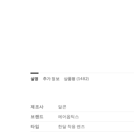
설명
추가 정보
상품평 (1482)
제조사
알콘
브랜드
에어옵틱스
타입
한달 착용 렌즈