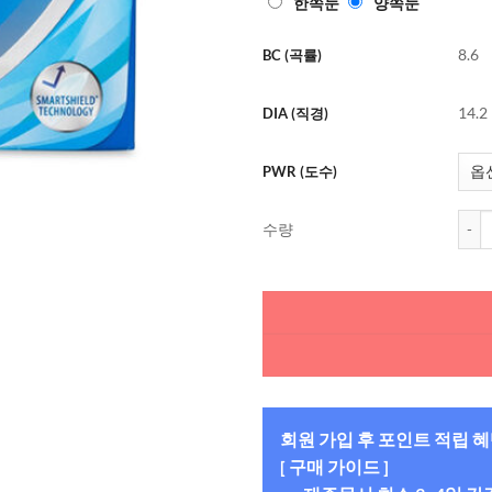
한쪽눈
양쪽눈
로 평가됨
8.6
BC (곡률)
14.2
DIA (직경)
PWR (도수)
에어옵
수량
회원 가입 후 포인트 적립 
[ 구매 가이드 ]