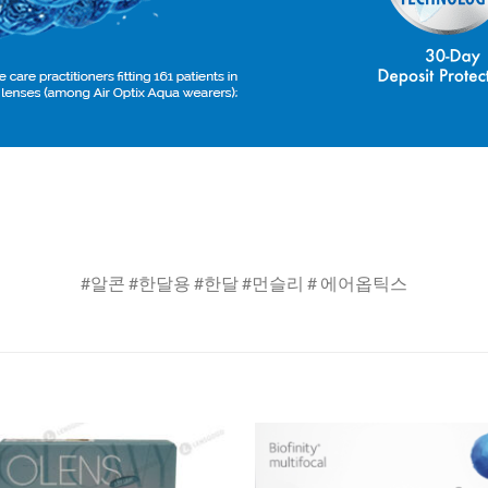
#알콘 #한달용 #한달 #먼슬리 # 에어옵틱스