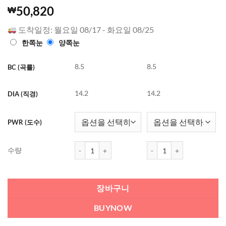
4.98
344
개의
50,820
₩
고객 평가
를 기준으
도착일정: 월요일 08/17 - 화요일 08/25
로 5점 만
점에
점으
한쪽눈
양쪽눈
로 평가됨
8.5
8.5
BC (곡률)
14.2
14.2
DIA (직경)
PWR (도수)
바슈롬 울트라 (6개들이) (한달착용) 수량
바슈롬 울트라 (6개들이) (
수량
장바구니
BUYNOW