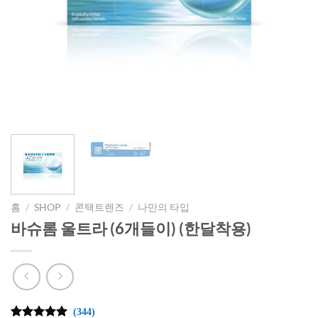
홈
/
SHOP
/
콘택트렌즈
/
나만의 타입
바슈롬 울트라 (6개들이) (한달착용)
(344)