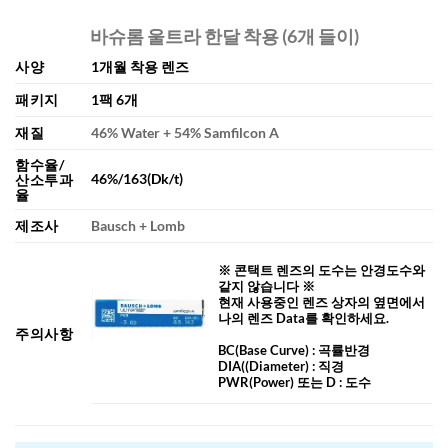
바슈롬 울트라 한달 착용 (6개 들이)
사양
1개월 착용 렌즈
패키지
1팩 6개
재질
46% Water + 54% Samfilcon A
함수율/
46%/163(Dk/t)
산소투과
율
제조사
Bausch + Lomb
※ 콘택트 렌즈의 도수는 안경도수와
같지 않습니다 ※
현재 사용중인 렌즈 상자의 옆면에서
나의 렌즈 Data를 확인하세요.
주의사항
BC
(Base Curve)
: 곡률반경
DIA
((Diameter) :
직경
PWR(Power) 또는 D : 도수