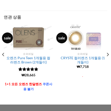
연관 상품
sale
sale
슈퍼세일
슈퍼세일
오렌즈 Pure Teen 1개월용 컬
CRYSTE 컬러렌즈 1개월용 (1
러렌즈 Brown (2개들이)
개들이)
₩
7,718
5 중에서
(6106)
₩
28,665
.
4.99
로 평
가됨
1+1 모든 오렌즈 한달렌즈
쿠폰사
용 불가