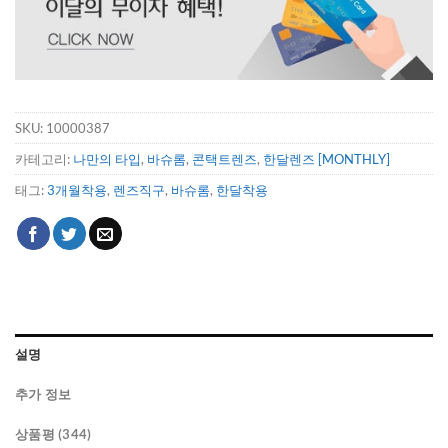
SKU:
10000387
카테고리:
나만의 타입
,
바슈롬
,
콘택트렌즈
,
한달렌즈 [MONTHLY]
태그:
3개월착용
,
렌즈직구
,
바슈롬
,
한달착용
설명
추가 정보
상품평 (344)